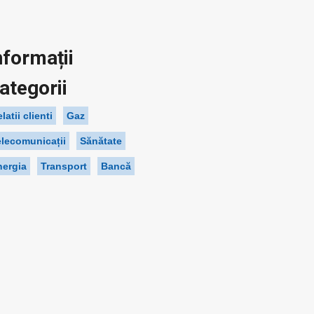
nformații
ategorii
latii clienti
Gaz
elecomunicații
Sănătate
nergia
Transport
Bancă