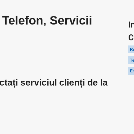
Telefon, Servicii
I
C
Re
T
E
ați serviciul clienți de la