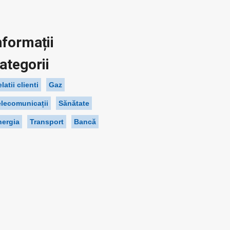
nformații
ategorii
latii clienti
Gaz
elecomunicații
Sănătate
nergia
Transport
Bancă