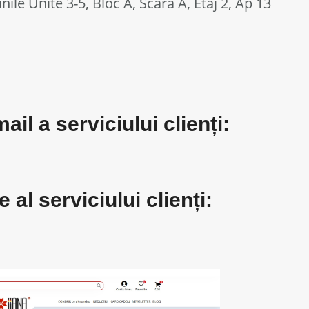
nile Unite 3-5, Bloc A, Scara A, Etaj 2, Ap 13
il a serviciului clienți:
 al serviciului clienți: