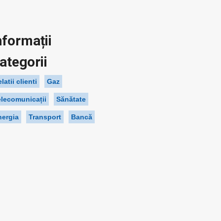
nformații
ategorii
latii clienti
Gaz
elecomunicații
Sănătate
nergia
Transport
Bancă