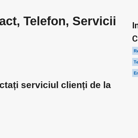
ct, Telefon, Servicii
I
C
Re
T
E
ați serviciul clienți de la